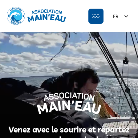
Skip
to
FR
content
EN
Venez avec le sourire et repartez