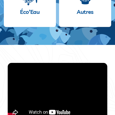
É
Co’Eau
Autres